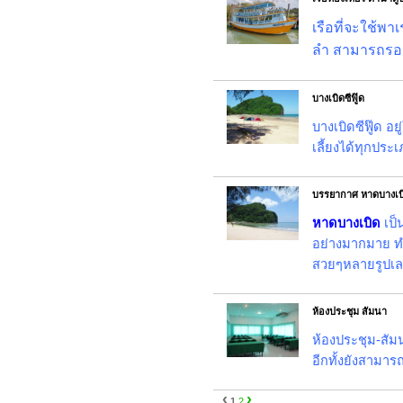
เรือที่จะใช้พ
ลำ สามารถรองร
บางเบิดซีฟู๊ด
บางเบิดซีฟู๊ด 
เลี้ยงได้ทุกปร
บรรยากาศ หาดบางเบ
หาดบางเบิด
เป็
อย่างมากมาย ทำ
สวยๆหลายรูปเลยน
ห้องประชุม สัมนา
ห้องประชุม-สัม
อีกทั้งยังสามา
‹
›
1
2