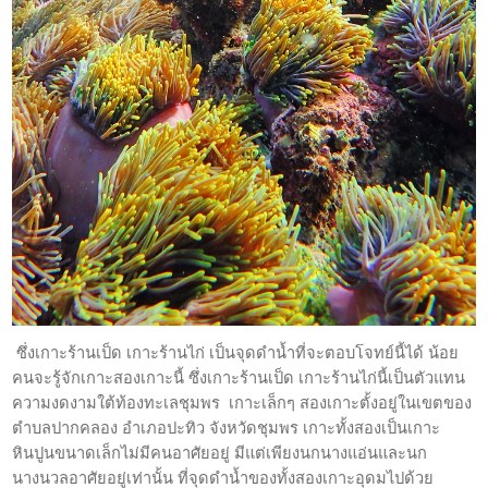
ซึ่งเกาะร้านเป็ด เกาะร้านไก่ เป็นจุดดำน้ำที่จะตอบโจทย์นี้ได้ น้อย
คนจะรู้จักเกาะสองเกาะนี้ ซึ่งเกาะร้านเป็ด เกาะร้านไก่นี้เป็นตัวแทน
ความงดงามใต้ท้องทะเลชุมพร เกาะเล็กๆ สองเกาะตั้งอยู่ในเขตของ
ตำบลปากคลอง อำเภอปะทิว จังหวัดชุมพร เกาะทั้งสองเป็นเกาะ
หินปูนขนาดเล็กไม่มีคนอาศัยอยู่ มีแต่เพียงนกนางแอ่นและนก
นางนวลอาศัยอยู่เท่านั้น ที่จุดดำน้ำของทั้งสองเกาะอุดมไปด้วย