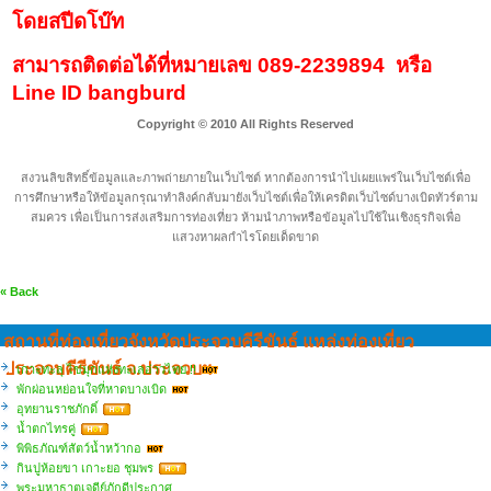
โดยสปีดโบ๊ท
สามารถติดต่อได้ที่หมายเลข 089-2239894
หรือ
Line ID bangburd
Copyright © 2010 All Rights Reserved
สงวนลิขสิทธิ์ข้อมูลและภาพถ่ายภายในเว็บไซต์ หากต้องการนำไปเผยแพร่ในเว็บไซต์เพื่อ
การศึกษาหรือให้ข้อมูลกรุณาทำลิงค์กลับมายังเว็บไซต์เพื่อให้เครดิตเว็บไซด์บางเบิดทัวร์ตาม
สมควร เพื่อเป็นการส่งเสริมการท่องเที่ยว ห้ามนำภาพหรือข้อมูลไปใช้ในเชิงธุรกิจเพื่อ
แสวงหาผลกำไรโดยเด็ดขาด
« Back
สถานที่ท่องเที่ยวจังหวัดประจวบคีรีขันธ์ แหล่งท่องเที่ยว
ประจวบคีรีขันธ์ จ.ประจวบฯ
เกาะทะลุ ไข่มุกแห่งทะเลอ่าวไทย !!
พักผ่อนหย่อนใจที่หาดบางเบิด
อุทยานราชภักดิ์
น้ำตกไทรคู่
พิพิธภัณฑ์สัตว์น้ำหว้ากอ
กินปูห้อยขา เกาะยอ ชุมพร
พระมหาธาตุเจดีย์ภักดีประกาศ