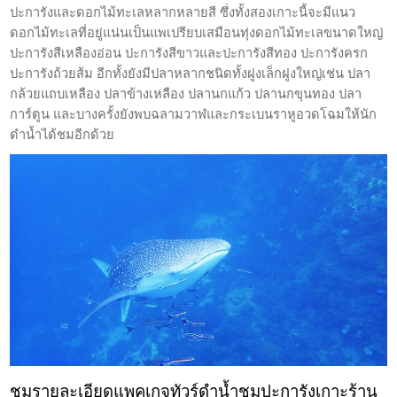
ปะการังและดอกไม้ทะเลหลากหลายสี ซึ่งทั้งสองเกาะนี้จะมีแนว
ดอกไม้ทะเลที่อยู่แน่นเป็นแพเปรียบเสมือนทุ่งดอกไม้ทะเลขนาดใหญ่
ปะการังสีเหลืองอ่อน ปะการังสีขาวและปะการังสีทอง ปะการังครก
ปะการังถ้วยส้ม อีกทั้งยังมีปลาหลากชนิดทั้งฝูงเล็กฝูงใหญ่เช่น ปลา
กล้วยแถบเหลือง ปลาข้างเหลือง ปลานกแก้ว ปลานกขุนทอง ปลา
การ์ตูน และบางครั้งยังพบฉลามวาฬและกระเบนราหูอวดโฉมให้นัก
ดำน้ำได้ชมอีกด้วย
ชมรายละเอียดแพคเกจทัวร์ดำน้ำชมปะการังเกาะร้าน