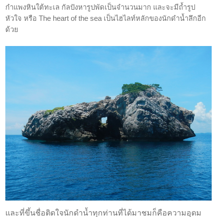
กำแพงหินใต้ทะเล กัลปังหารูปพัดเป็นจำนวนมาก และจะมีถ้ำรูป
หัวใจ หรือ The heart of the sea เป็นไฮไลท์หลักของนักดำน้ำลึกอีก
ด้วย
และที่ขึ้นชื่อติดใจนักดำน้ำทุกท่านที่ได้มาชมก็คือความอุดม