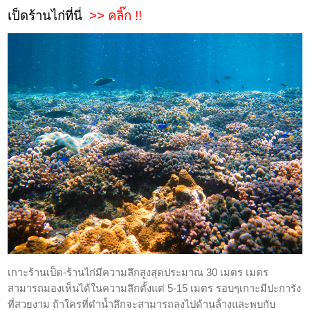
เป็ดร้านไก่ที่นี่
>>
คลิ๊ก !!
เกาะร้านเป็ด-ร้านไก่มีความลึกสูงสุดประมาณ 30 เมตร เมตร
สามารถมองเห็นได้ในความลึกตั้งแต่ 5-15 เมตร รอบๆเกาะมีปะการัง
ที่สวยงาม ถ้าใครที่ดำน้ำลึกจะสามารถลงไปด้านล้่างและพบกับ