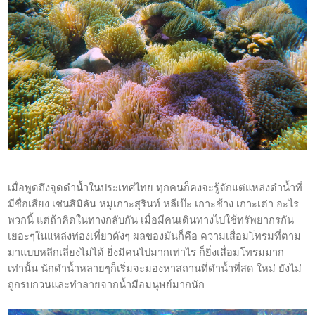
เมื่อพูดถึงจุดดำน้ำในประเทศไทย ทุกคนก็คงจะรู้จักแต่แหล่งดำน้ำที่
มีชื่อเสียง เช่นสิมิลัน หมู่เกาะสุรินท์ หลีเป๊ะ เกาะช้าง เกาะเต่า อะไร
พวกนี้ แต่ถ้าคิดในทางกลับกัน เมื่อมีคนเดินทางไปใช้ทรัพยากรกัน
เยอะๆในแหล่งท่องเที่ยวดังๆ ผลของมันก็คือ ความเสื่อมโทรมที่ตาม
มาแบบหลีกเลี่ยงไม่ได้ ยิ่งมีคนไปมากเท่าไร ก็ยิ่งเสื่อมโทรมมาก
เท่านั้น นักดำน้ำหลายๆก็เริ่มจะมองหาสถานที่ดำน้ำที่สด ใหม่ ยังไม่
ถูกรบกวนและทำลายจากน้ำมือมนุษย์มากนัก