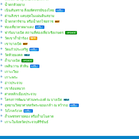
น้ำตกห้วยยาง
เนินสันทราย สิ่งมหัศจรรย์ของไทย
ด่านสิงขร แคบสุดในแผ่นดินสยาม
น้ำตกทาร์ซาน หรือน้ำตกไชยราช
ท่องเที่ยวหาดผาแดง
ฟาร์มบางเบิด สถานที่ท่องเที่ยวเชิงเกษตร
วัดเขาถ้ำม้าร้อง
เขาบางเบิด
วัดแก้วประเสริฐ
วัดห้วยมงคล
ถ้ำบางเบิด
เพลินวาน หัวหิน
เกาะเวียง
เกาะพระ
อ่าวประจวบ
เขาล้อมหมวก
ศาลหลักเมืองประจวบ
โครงการพัฒนาส่วนพระองค์ ณ บางเบิด
อุทยานวิทยาศาสตร์พระจอมเกล้า ณ หว้ากอ
วังไกลกังวล
ถ้ำเพชรทรายทอง หรือถ้ำอโนดาต
เกาะในจังหวัดประจวบคีรีขันธ์