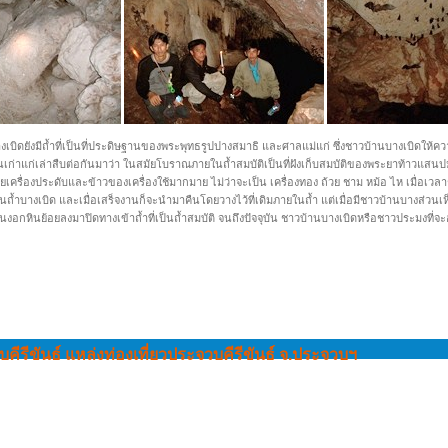
ิดยังมีถ้ำที่เป็นที่ประดิษฐานของพระพุทธรูปปางสมาธิ และศาลแม่แก่ ซึ่งชาวบ้านบางเบิดให้ความ
ก่าแก่เล่าสืบต่อกันมาว่า ในสมัยโบราณภายในถ้ำสมบัติเป็นที่ฝังเก็บสมบัติของพระยาท้าวแสนปม ผ
รื่องประดับและข้าวของเครื่องใช้มากมาย ไม่ว่าจะเป็น เครื่องทอง ถ้วย ชาม หม้อ ไห เมื่อเวล
ถ้ำบางเบิด และเมื่อเสร็จงานก็จะนำมาคืนโดยวางไว้ที่เดิมภายในถ้ำ แต่เมื่อมีชาวบ้านบางส่วนเห
หินงอกหินย้อยลงมาปิดทางเข้าถ้ำที่เป็นถ้ำสมบัติ จนถึงปัจจุบัน ชาวบ้านบางเบิดหรือชาวประมงที
บคีรีขันธ์ แหล่งท่องเที่ยวประจวบคีรีขันธ์ จ.ประจวบฯ