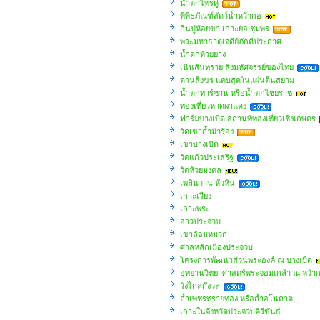
น้ำตกไทรคู่
พิพิธภัณฑ์สัตว์น้ำหว้ากอ
กินปูห้อยขา เกาะยอ ชุมพร
พระมหาธาตุเจดีย์ภักดีประกาศ
น้ำตกห้วยยาง
เนินสันทราย สิ่งมหัศจรรย์ของไทย
ด่านสิงขร แคบสุดในแผ่นดินสยาม
น้ำตกทาร์ซาน หรือน้ำตกไชยราช
ท่องเที่ยวหาดผาแดง
ฟาร์มบางเบิด สถานที่ท่องเที่ยวเชิงเกษตร
วัดเขาถ้ำม้าร้อง
เขาบางเบิด
วัดแก้วประเสริฐ
วัดห้วยมงคล
เพลินวาน หัวหิน
เกาะเวียง
เกาะพระ
อ่าวประจวบ
เขาล้อมหมวก
ศาลหลักเมืองประจวบ
โครงการพัฒนาส่วนพระองค์ ณ บางเบิด
อุทยานวิทยาศาสตร์พระจอมเกล้า ณ หว้า
วังไกลกังวล
ถ้ำเพชรทรายทอง หรือถ้ำอโนดาต
เกาะในจังหวัดประจวบคีรีขันธ์