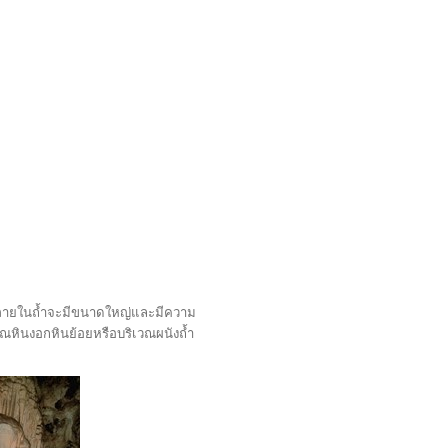
ต่ภายในถ้ำจะมีขนาดใหญ่และมีความ
ณหินงอกหินย้อยหรือบริเวณผนังถ้ำ