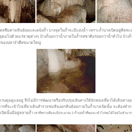
ึมตามหินย้อยและผนังถ้ำ บางจุดในถ้ำจะมีแอ่งน้ำ เพราะถ้ำบางเบิดอยู่ติดทะเล
 อุดมไปด้วยแร่ธาตุต่างๆ บ้างก็บอกว่าน้ำภายในถ้ำรสชาติอร่อยกว่าน้ำทั่วไป บ้าง
ศัยของปลาจำศีลขนาดใหญ่
วบคุมดูแลอยู่ จึงไม่มีการพัฒนาหรือปรับปรุงเส้นทางให้นักท่องเที่ยวได้เดินทาง
ง การที่จะเข้าไปเที่ยวเดินสำรวจชมหินงอกหินย้อยภายในถ้ำบางเบิดนั้น จะต้องท
ิดนั้นมีอยู่หลายถ้ำ
เท่าที่ทราบคือจะมีประมาณ 3 ถ้ำแต่ถ้ำที่พอจะเข้าไปชมได้โดยไม่ลำบากนัก
ก