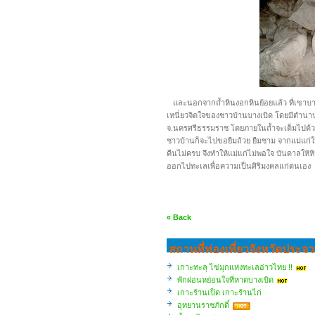
และนอกจากถ้ำหินงอกหินย้อยแล้ว ที่เขาบางเบ
เหนี่ยวจิตใจของชาวบ้านบางเบิด โดยมีตำนานเ
จ.นครศรีธรรมราช โดยภายในถ้ำจะเต็มไปด้วยเค
ชาวบ้านก็จะไปขอยืมถ้วย ยืมชาม จากแม่แก่ใน
คืนไม่ครบ จึงทำให้แม่แก่ไม่พอใจ บันดาลให้
ออกไปทะเลเพื่อความเป็นศิริมงคลแก่ตนเอง
« Back
สถานที่ท่องเที่ยวจังหวัดประจว
เกาะทะลุ ไข่มุกแห่งทะเลอ่าวไทย !!
พักผ่อนหย่อนใจที่หาดบางเบิด
เกาะร้านเป็ด เกาะร้านไก่
อุทยานราชภักดิ์