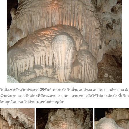
บิดในฝั่งเขตจังหวัดประจวบคีรีขันธ์ ทางลงไปในถ้ำค่อนข้างแคบและยากลำบากแ
ยหินงอกและหินย้อยที่มีลวดลายแปลกตา สวยงาม เมื่อใช้ไปฉายส่องไปที่บริเว
มือนถูกล้อมรอบไปด้วยเพชรนับล้านๆเม็ด