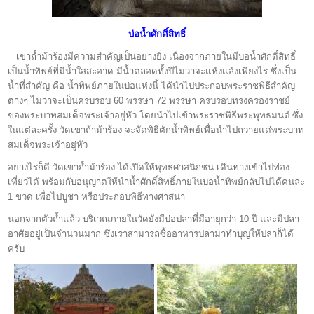
บ่อน้ำศักดิ์สิทธิ์
เขาถ้ำม้าร้องมีความสำคัญเป็นอย่างยิ่ง เนื่องจากภายในมีบ่อน้ำศักดิ์สิทธิ์
เป็นน้ำทิพย์ที่มีน้ำใสสะอาด มีน้ำตลอดทั้งปีไม่ว่าจะแห้งแล้งเพียงไร ซึ่งเป็น
น้ำที่สำคัญ คือ น้ำทิพย์ภายในบ่อแห่งนี้ ได้นำไปประกอบพระราชพิธีสำคัญ
ต่างๆ ไม่ว่าจะเป็นครบรอบ 60 พรรษา 72 พรรษา ครบรอบทรงครองราชย์
ของพระบาทสมเด็จพระเจ้าอยู่หัว โดยนำไปเข้าพระราชพิธีพระพุทธมนต์
ซึ่ง
ในแต่ละครั้ง วัดเขาถ้าม้าร้อง จะจัดพิธีตักน้ำทิพย์เพื่อนำไปถวายแด่พระบาท
สมเด็จพระเจ้าอยู่หัว
อย่างไรก็ดี วัดเขาถ้ำม้าร้อง ได้เปิดให้พุทธศาสนิกชน เดินทางเข้าไปท่อง
เที่ยวได้ พร้อมกับอนุญาตให้นำน้ำศักดิ์สิทธิ์ภายในบ่อน้ำทิพย์กลับไปได้คนละ
1 ขวด เพื่อไปบูชา หรือประกอบพิธีทางศาสนา
นอกจากตัวถ้ำแล้ว บริเวณภายในวัดยังมีบ่อปลาที่มีอายุกว่า 10 ปี และมีปลา
อาศัยอยู่เป็นจำนวนมาก ซึ่งเราสามารถซื้ออาหารปลามาทำบุญให้ปลาก็ได้
ครับ