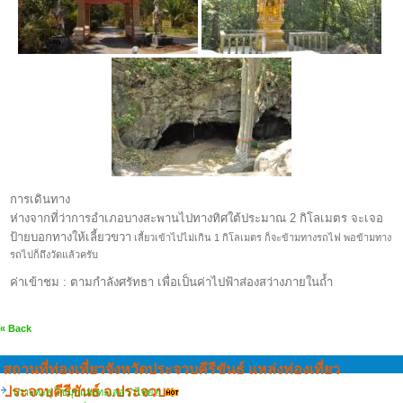
การเดินทาง
ห่างจากที่ว่าการอำเภอบางสะพานไปทางทิศใต้ประมาณ 2 กิโลเมตร จะเจอ
ป้ายบอกทางให้เลี้ยวขวา
เลี้ยวเข้าไปไม่เกิน 1 กิโลเมตร ก็จะข้ามทางรถไฟ พอข้ามทาง
รถไปก็ถึงวัดแล้วครับ
ค่าเข้าชม : ตามกำลังศรัทธา เพื่อเป็นค่าไปฟ้าส่องสว่างภายในถ้ำ
« Back
สถานที่ท่องเที่ยวจังหวัดประจวบคีรีขันธ์ แหล่งท่องเที่ยว
ประจวบคีรีขันธ์ จ.ประจวบฯ
เกาะทะลุ ไข่มุกแห่งทะเลอ่าวไทย !!