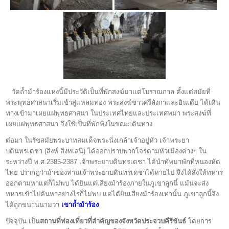
วัดถ้ำม้าร้องแห่งนี้มีประวัติเป็นที่พักสงฆ์มาแต่โบราณกาล ตั้งแต่สมัยที่
พระพุทธศาสนาเริ่มเข้าสู่แหลมทอง พระสงฆ์ชาวศรีลังกาและอินเดีย ได้เดิน
ทางเข้ามาเผยแผ่พุทธศาสนา ในประเทศไทยและประเทศพม่า พระสงฆ์ที่
เผยแผ่พุทธศาสนา จึงใช้เป็นที่พักพิงในขณะเดินทาง
ต่อมา ในรัชสมัยพระบาทสมเด็จพระนั่งเกล้าเจ้าอยู่หัว เจ้าพระยา
บดินทรเดชา (สิงห์ สิงหเสนี) ได้ออกปราบพวกโจรตามหัวเมืองต่างๆ ใน
ระหว่างปี พ.ศ.2385-2387 เจ้าพระยาบดินทรเดชา ได้นำทัพมาพักที่หนองหัด
ไทย ปรากฏว่าม้าของท่านเจ้าพระยาบดินทรเดชาได้หายไป จึงได้สั่งให้ทหาร
ออกตามหาแต่ก็ไม่พบ ได้ยินแต่เสียงม้าร้องภายในภูเขาลูกนี้ แม้นจะส่ง
ทหารเข้าไปค้นหาอย่างไรก็ไม่พบ แต่ได้ยินเสียงม้าร้องเท่านั้น ภูเขาลูกนี้จึง
ได้ถูกขนานนามว่า
เขาถ้ำม้าร้อง
ปัจจุบัน เป็น
สถานที่ท่องเที่ยวที่สำคัญของจังหวัดประจวบคีรีขันธ์
โดยการ