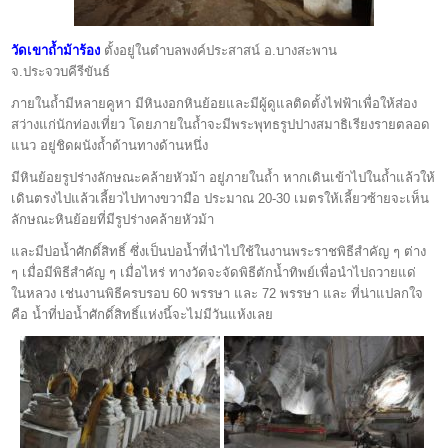
วัดเขาถ้ำม้าร้อง
ตั้งอยู่ในตำบลพงค์ประสาสน์ อ.บางสะพาน
จ.ประจวบคีรีขันธ์
ภายในถ้ำมีหลายคูหา มีหินงอกหินย้อยและมีผู้ดูแลติดตั้งไฟฟ้าเพื่อให้ส่อง
สว่างแก่นักท่องเที่ยว โดยภายในถ้ำจะมีพระพุทธรูปปางสมาธิเรียงรายตลอด
แนว อยู่ชิดผนังถ้ำด้านทางด้านหนึ่ง
มีหินย้อยรูปร่างลักษณะคล้ายหัวม้า อยู่ภายในถ้ำ หากเดินเข้าไปในถ้ำแล้วให้
เดินตรงไปแล้วเลี้ยวไปทางขวามือ ประมาณ 20-30 เมตรให้เลี้ยวซ้ายจะเห็น
ลักษณะหินย้อยที่มีรูปร่างคล้ายหัวม้า
และมีบ่อน้ำศักดิ์สิทธิ์ ซึ่งเป็นบ่อน้ำที่นำไปใช้ในงานพระราชพิธีสำคัญ ๆ ต่าง
ๆ เมื่อมีพิธีสำคัญ ๆ เมื่อไหร่ ทางวัดจะจัดพิธีตักน้ำทิพย์เพื่อนำไปถวายแด่
ในหลวง เช่นงานพิธีครบรอบ 60 พรรษา และ 72 พรรษา และ ที่น่าแปลกใจ
คือ น้ำที่บ่อน้ำศักดิ์สิทธิ์แห่งนี้จะไม่มีวันแห้งเลย