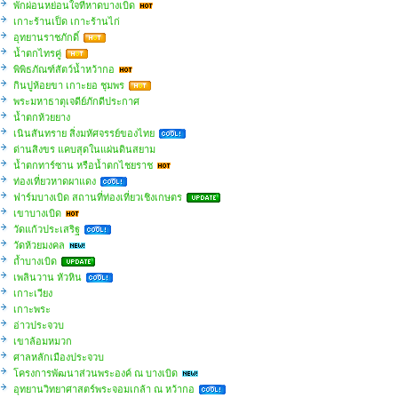
พักผ่อนหย่อนใจที่หาดบางเบิด
เกาะร้านเป็ด เกาะร้านไก่
อุทยานราชภักดิ์
น้ำตกไทรคู่
พิพิธภัณฑ์สัตว์น้ำหว้ากอ
กินปูห้อยขา เกาะยอ ชุมพร
พระมหาธาตุเจดีย์ภักดีประกาศ
น้ำตกห้วยยาง
เนินสันทราย สิ่งมหัศจรรย์ของไทย
ด่านสิงขร แคบสุดในแผ่นดินสยาม
น้ำตกทาร์ซาน หรือน้ำตกไชยราช
ท่องเที่ยวหาดผาแดง
ฟาร์มบางเบิด สถานที่ท่องเที่ยวเชิงเกษตร
เขาบางเบิด
วัดแก้วประเสริฐ
วัดห้วยมงคล
ถ้ำบางเบิด
เพลินวาน หัวหิน
เกาะเวียง
เกาะพระ
อ่าวประจวบ
เขาล้อมหมวก
ศาลหลักเมืองประจวบ
โครงการพัฒนาส่วนพระองค์ ณ บางเบิด
อุทยานวิทยาศาสตร์พระจอมเกล้า ณ หว้ากอ