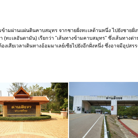
้ามผ่านแผ่นดินคาบสมุทร จากชายฝั่งทะเลด้านหนึ่ง ไปยังชายฝั่งทะเ
่า (ทะเลอันดามัน) เรียกว่า "เส้นทางข้ามคาบสมุทร" ซึ่งเส้นทางด่า
งเสียเวลาเดินทางอ้อมมาเลย์เซียไปยังอีกฝั่งหนึ่ง ซึ่งอาจมีอุปสร