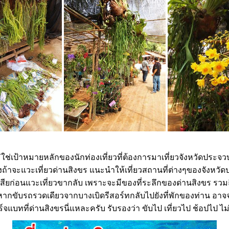
ใช่เป้าหมายหลักของนักท่องเที่ยวที่ต้องการมาเที่ยวจังหวัดประจว
งถ้าจะแวะเที่ยวด่านสิงขร แนะนำให้เที่ยวสถานที่ต่างๆของจังหวัด
ยเสียก่อนแวะเที่ยวขากลับ เพราะจะมีของที่ระลึกของด่านสิงขร รว
ากขับรถรวดเดียวจากบางเบิดรีสอร์ทกลับไปยังที่พักของท่าน อาจจ
ชาร์จแบทที่ด่านสิงขรนี่แหละครับ รับรองว่า ขับไป เที่ยวไป ช้อปไป ไ