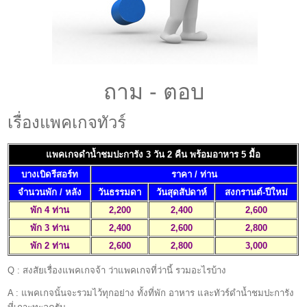
ถาม - ตอบ
เรื่องแพคเกจทัวร์
แพคเกจดำน้ำชมปะการัง 3 วัน 2 คืน พร้อมอาหาร 5 มื้อ
บางเบิดรีสอร์ท
ราคา / ท่าน
จำนวนพัก / หลัง
วันธรรมดา
วันสุดสัปดาห์
สงกรานต์-ปีใหม่
พัก 4 ท่าน
2,200
2,400
2,600
พัก 3 ท่าน
2,400
2,600
2,800
พัก 2 ท่าน
2,600
2,800
3,000
Q : สงสัยเรื่องแพคเกจจ้า ว่าแพคเกจที่ว่านี้ รวมอะไรบ้าง
A : แพคเกจนั้นจะรวมไว้ทุกอย่าง ทั้งที่พัก อาหาร และทัวร์ดำน้ำชมปะการัง