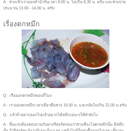
A : ช่วงเช้าเราออกดำน้ำกันเวลา 8.00 น. ไม่เกิน 8.30 น. ครับ และช่วงบ่าย
ประมาณ 13.00 - 14.00 น. ครับ
เรื่องตกหมึก
Q : เรือออกตกหมึกตอนกี่โมง
A : เราออกตกหมึกเวลาเดียวคือช่วง 18.00 น. และกลับไม่เกิน 22.00 น.ครับ
Q : แล้วถ้าอยากออกไปแล้วอยากได้หมึกเยอะๆให้ทำยังไง
A : ขั้นแรกต้องสอบถามกับทางรีสอร์ทก่อนว่าช่วงที่จะไปตกหมึกนั้น มีหมึก
มั้ย ถ้ารีสอร์ทแจ้งว่ามีเยอะก็มาเลย แต่ถ้าไม่มีก็อย่าดื้อออกไปเลย เดี๋ยวจะ