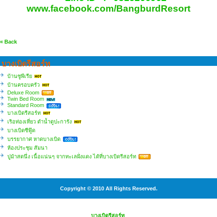
www.facebook.com/BangburdResort
« Back
บางเบิดรีสอร์ท
บ้านซูพีเรีย
บ้านครอบครัว
Deluxe Room
Twin Bed Room
Standard Room
บางเบิดรีสอร์ท
เริอท่องเที่ยว ดำน้ำดูปะการัง
บางเบิดซีฟู๊ด
บรรยากาศ หาดบางเบิด
ห้องประชุม สัมนา
ปูม้าสดนึ่ง เนื้อแน่นๆ จากทะเลฝั่งแดง ได้ที่บางเบิดรีสอร์ท
Copyright © 2010 All Rights Reserved.
บางเบิดรีสอร์ท