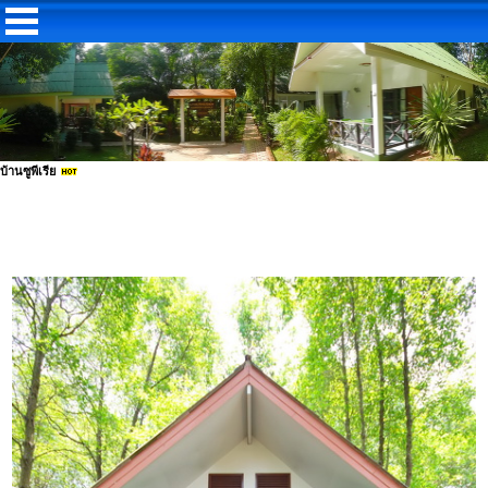
บ้านซูพีเรีย