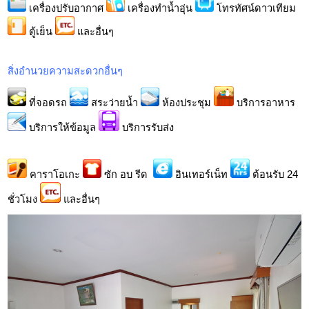
เครื่องปรับอากาศ
เครื่องทำน้ำอุ่น
โทรทัศน์ดาวเทียม
ตู้เย็น
และอื่นๆ
สิ่งอำนวยความสะดวกอื่นๆ
ที่จอดรถ
สระว่ายน้ำ
ห้องประชุม
บริการอาหาร
บริการให้ข้อมูล
บริการรับส่ง
คาราโอเกะ
ซัก อบ รีด
อินเทอร์เน็ท
ต้อนรับ 24
ชั่วโมง
และอื่นๆ