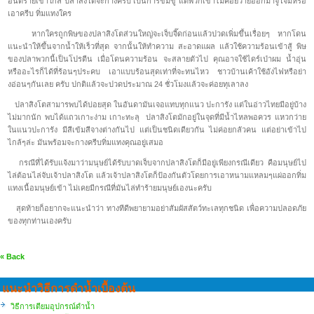
อันตรายเข้าใกล้ ปลาสิงโตจะกางครีบ เป็นการข่มขู่ แต่พวกเขาไม่ค่อยว่ายออกมาจู่โจมหรือ
เอาครีบ ทิ่มแทงใคร
หากใครถูกพิษของปลาสิงโตส่วนใหญ่จะเจ็บจี๊ดก่อนแล้วปวดเพิ่มขึ้นเรื่อยๆ หากโดน
แนะนำให้ขึ้นจากน้ำให้เร็วที่สุด จากนั้นให้ทำความ สะอาดแผล แล้วใช้ความร้อนเข้าสู้ พิษ
ของปลาพวกนี้เป็นโปรตีน เมื่อโดนความร้อน จะสลายตัวไป คุณอาจใช้ไดร์เป่าผม น้ำอุ่น
หรืออะไรก็ได้ที่ร้อนๆประคบ เอาแบบร้อนสุดเท่าที่จะทนไหว ชาวบ้านเค้าใช้อังไฟหรือย่า
งอ่อนๆกันเลย ครับ ปกติแล้วจะปวดประมาณ 24 ชั่วโมงแล้วจะค่อยทุเลาลง
ปลาสิงโตสามารพบได้บ่อยสุด ในอันดามันเจอแทบทุกแนว ปะการัง แต่ในอ่าวไทยมีอยู่บ้าง
ไม่มากนัก พบได้แถวเกาะง่าม เกาะทะลุ ปลาสิงโตมักอยู่ในจุดที่มีน้ำไหลพอควร แหวกว่าย
ในแนวปะการัง มีสีเข้มสีจางต่างกันไป แต่เป็นชนิดเดียวกัน ไม่ค่อยกลัวคน แต่อย่าเข้าไป
ไกล้ๆล่ะ มันพร้อมจะกางครีบทิ่มแทงคุณอยู่เสมอ
กรณีที่ได้รับแจ้งมาว่ามนุษย์ได้รับบาดเจ็บจากปลาสิงโตก็มีอยู่เพียงกรณีเดียว คือมนุษย์ไป
ไล่ต้อนไล่จับเจ้าปลาสิงโต แล้วเจ้าปลาสิงโตก็ป้องกันตัวโดยการเอาหนามแหลมๆแผ่ออกทิ่ม
แทงเนื้อมนุษย์เข้า ไม่เคยมีกรณีที่มันไล่ทำร้ายมนุษย์เองนะครับ
สุดท้ายก็อยากจะแนะนำว่า ทางทีดีพยายามอย่าสัมผัสสัตว์ทะเลทุกชนิด เพื่อความปลอดภัย
ของทุกท่านเองครับ
« Back
แนะนำวิธีการดำน้ำเบื้องต้น
วิธีการเตียมอุปกรณ์ดำน้ำ