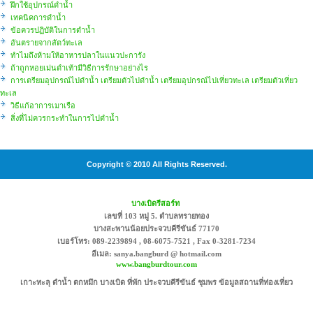
ฝึกใช้อุปกรณ์ดำน้ำ
เทคนิคการดำน้ำ
ข้อควรปฏิบัติในการดำน้ำ
อันตรายจากสัตว์ทะเล
ทำไมถึงห้ามให้อาหารปลาในแนวปะการัง
ถ้าถูกหอยเม่นตำเท้ามีวิธีการรักษาอย่างไร
การเตรียมอุปกรณ์ไปดำน้ำ เตรียมตัวไปดำน้ำ เตรียมอุปกรณ์ไปเที่ยวทะเล เตรียมตัวเที่ยว
ทะเล
วิธีแก้อาการเมาเรือ
สิ่งที่ไม่ควรกระทำในการไปดำน้ำ
Copyright © 2010 All Rights Reserved.
บางเบิดรีสอร์ท
เลขที่ 103 หมู่ 5. ตำบลทรายทอง
บางสะพานน้อยประจวบคีรีขันธ์ 77170
เบอร์โทร: 089-2239894 , 08-6075-7521 , Fax 0-3281-7234
อีเมล: sanya.bangburd @ hotmail.com
www.bangburdtour.com
เกาะทะลุ ดำน้ำ ตกหมึก บางเบิด ที่พัก ประจวบคีรีขันธ์ ชุมพร ข้อมูลสถานที่ท่องเที่ยว