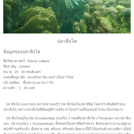
ปลาสิงโต
ข้อมูลของปลาสิงโต
ชื่อวิทยาศาสตร์ : Pterois volitans
ชื่อสามัญ : Lionfish
ขนาด : 20 - 40 เซนติเมตร
แหล่งที่อยู่อาศัย : ทะเลอันดามัน พบบ้างในอ่าวไทย
บริเวณที่พบ : พื้นทราย,แนวปะการัง
ความลึก : 2 - 20 เมตร
ปลาสิงโต (Lion Fish) หลายๆท่านคงรู้ว่าปลาสิงโตเป็นปลามีพิษ ไม่ควรไปสัมผัสตัวของ
ปลาสิงโต เพราะปลาสิงโตมีพิษอยู่ที่ก้านครีบ ถ้าโดนก้านครีบแทงเข้าไปจะเจ็บปวดมาก
ปลาสิงโตอยู่ในกลุ่ม Scorpaenidae แบ่งเป็น 2 กลุ่มคือปลาสิงโต ( Pteroinae) และปลาหิน
และ ปลาแมงป่อง ( Scorpaeninae) ทั้งหมดเป็นปลามีพิษร้ายแรง พิษของพวกเขาจะอยู่ตาม
หนังที่ก้านครีบแข็ง ทั้งหลาย เช่น ครีบอก ครีบหลัง พิษพวกนี้มีไว้ป้องกันตัวอย่างเดียว
เมื่อมี