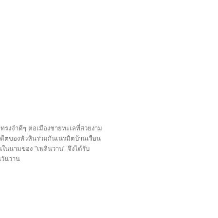
ความทรงจำดีๆ ต่อเมืองชายทะเลที่สวยงาม
กอดีตของหัวหินร่วมกันเนรมิตบ้านเรือน
หินในนามของ "เพลินวาน" จึงได้รับ
นวันวาน