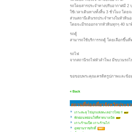
รถโดยสารประจำทางปรับอากาศมี 2 ประ
ใช้เวลาเดินทางทั้งสิ้น 3 ชั่วโมง โดย
ส่วนสถานีเดินรถประจำทางในหัวหินอ
โดยจะมีรถออกจากหัวหินทุกๆ 40 นาที ร
รถตู้
สามารถใช้บริการรถตู้ โดยเลือกขึ้นท
รถไฟ
จากสถานีรถไฟหัวลำโพง มีขบวนรถไฟสา
ขอขอบพระคุณเครดิตรูปภาพและข้อ
« Back
สถานที่ท่องเที่ยวจังหวัดประจว
เกาะทะลุ ไข่มุกแห่งทะเลอ่าวไทย !!
พักผ่อนหย่อนใจที่หาดบางเบิด
เกาะร้านเป็ด เกาะร้านไก่
อุทยานราชภักดิ์