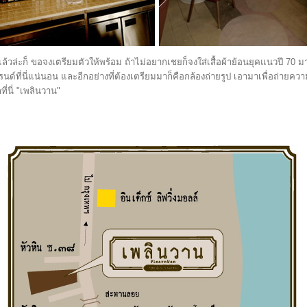
ล่ะก็ ขอจงเตรียมตัวให้พร้อม ถ้าไม่อยากเชยก็จงใส่เสื้อผ้าย้อนยุคแนวปี 70 ม
ด์ที่นี่แน่นอน และอีกอย่างที่ต้องเตรียมมาก็คือกล้องถ่ายรูป เอามาเพื่อถ่ายความ
่นี่ "เพลินวาน"