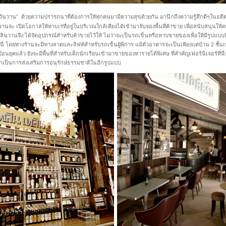
ันวาน” ด้วยความปรารถนาที่ต้องการให้ทุกคนมามีความสุขด้วยกัน มานึกถึงความรู้สึกดีๆในอดีต เ
ะ เปิดโอกาสให้หาบเร่ที่อยู่ในบริเวณใกล้เคียงได้เข้ามาจับจองพื้นที่ค้าขาย เพื่อสนับสนุนให้คนท้
งเพลินวานจึง ได้จัดอุปกรณ์สำหรับค้าขายไว้ให้ ไม่ว่าจะเป็นรถเข็นหรือหาบขายของเพื่อให้มีรูปแบบท
 โดยทางร้านจะมีทางลาดและลิฟท์สำหรับรถเข็นผู้พิการ แม้ตัวอาคารจะเป็นเพียงแค่บ้าน 2 ชั้นเท่า
ุคแล้ว ยังจะมีพื้นที่สำหรับเด็กนักเรียนเข้ามาขายของหารายได้พิเศษ ที่สำคัญเฟอร์นิเจอร์ที่นี
าเป็นการส่งเสริมการอนุรักษ์ธรรมชาติในอีกรูปแบบ