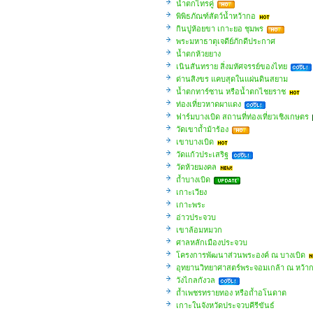
น้ำตกไทรคู่
พิพิธภัณฑ์สัตว์น้ำหว้ากอ
กินปูห้อยขา เกาะยอ ชุมพร
พระมหาธาตุเจดีย์ภักดีประกาศ
น้ำตกห้วยยาง
เนินสันทราย สิ่งมหัศจรรย์ของไทย
ด่านสิงขร แคบสุดในแผ่นดินสยาม
น้ำตกทาร์ซาน หรือน้ำตกไชยราช
ท่องเที่ยวหาดผาแดง
ฟาร์มบางเบิด สถานที่ท่องเที่ยวเชิงเกษตร
วัดเขาถ้ำม้าร้อง
เขาบางเบิด
วัดแก้วประเสริฐ
วัดห้วยมงคล
ถ้ำบางเบิด
เกาะเวียง
เกาะพระ
อ่าวประจวบ
เขาล้อมหมวก
ศาลหลักเมืองประจวบ
โครงการพัฒนาส่วนพระองค์ ณ บางเบิด
อุทยานวิทยาศาสตร์พระจอมเกล้า ณ หว้า
วังไกลกังวล
ถ้ำเพชรทรายทอง หรือถ้ำอโนดาต
เกาะในจังหวัดประจวบคีรีขันธ์