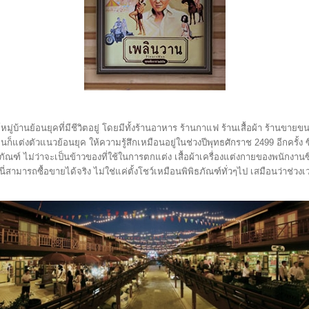
มู่บ้านย้อนยุคที่มีชีวิตอยู่ โดยมีทั้งร้านอาหาร ร้านกาแฟ ร้านเสื้อผ้า ร้านขา
ู้คนก็แต่งตัวแนวย้อนยุค ให้ความรู้สึกเหมือนอยู่ในช่วงปีพุทธศักราช 2499 อีกครั้ง
ฑ์ ไม่ว่าจะเป็นข้าวของที่ใช้ในการตกแต่ง เสื้อผ้าเครื่องแต่งกายของพนักงานซึ่งจ
่นี่สามารถซื้อขายได้จริง ไม่ใช่แค่ตั้งโชว์เหมือนพิพิธภัณฑ์ทั่วๆไป เสมือนว่าช่ว