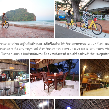
ราคาชาวบ้าน อยู่ในพื้นที่ของ
บางเบิดรีสอร์ท
ให้บริการ
อาหารทะเล
สดๆ ปิ้งย่างท
หารตามสั่ง อาหารฟุฟเฟต์ เปิดบริการทุกวัน เวลา 7.00-21.00 น. สามารถรองรับง
ๆ ในราคาไม่แพง ยินดี
รับจัดงานเลี้ยง งานสังสรรค์ และมีห้องสำหรับจัดประชุมสั