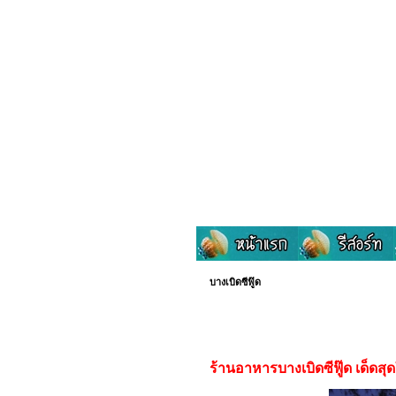
บางเบิดซีฟู๊ด
ร้านอาหารบางเบิดซีฟู๊ด เด็ดสุด