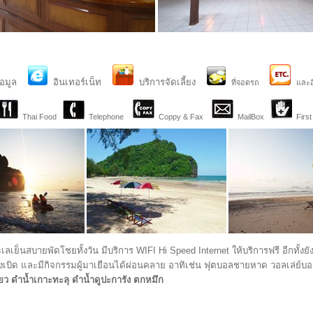
ข้อมูล
อินเทอร์เน็ท
บริการจัดเลี้ยง
ที่จอดรถ
และอ
Thai Food
Telephone
Coppy & Fax
MailBox
First 
็นสบายพัดโชยทั้งวัน มีบริการ WIFI Hi Speed Internet ให้บริการฟรี อีกทั้งยังมี
บิด และมีกิจกรรมผู้มาเยือนได้ผ่อนคลาย อาทิเช่น ฟุตบอลชายหาด วอลเล่ย์บอลช
ี่ยว ดำน้ำเกาะทะลุ ดำน้ำดูปะการัง ตกหมึก