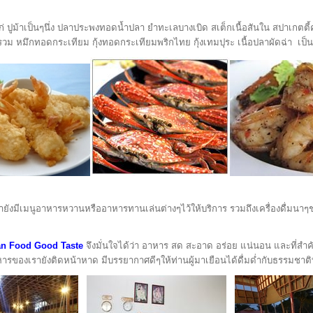
 ได้แก่ ปูม้าเป็นๆนึ่ง ปลาประพงทอดน้ำปลา ยำทะเลบางเบิด สเต็กเนื้อสันใน สปาเกต
 หมึกทอดกระเทียม กุ้งทอดกระเทียมพริกไทย กุ้งเทมปุระ เนื้อปลาผัดฉ่า เป็น
มีเมนูอาหารหวานหรืออาหารทานเล่นต่างๆไว้ให้บริการ รวมถึงเครื่องดื่มนาๆชนิ
an Food Good Taste
จึงมั่นใจได้ว่า อาหาร สด สะอาด อร่อย แน่นอน และที่สำค
าหารของเรายังติดหน้าหาด มีบรรยากาศดีๆให้ท่านผู้มาเยือนได้ดื่มด่ำกับธรรมชาติ